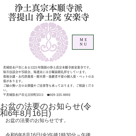
浄土真宗本願寺派
菩提山 浄土院 安楽寺
ME
NU
茨城県水戸市にある1221年開創の浄土真宗本願寺派安楽寺です。
毎月法話会や写経会、毎週末には日曜晨朝礼拝をしています。
墓地分譲・永代供養墓・樹木葬・後継者不要の個人墓
・ペットのお
墓があります。
ご縁の無い方のお葬儀やご法事等も承っております、ご相談くださ
い。
〒茨城県水戸市元吉田町2511 ☎029-225-8892
お盆の法要のお知らせ(令
和6年8月16日)
お盆の法要のお知らせです。
令和6年8月16日(金)午後1時30分～午後