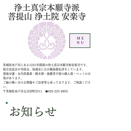
浄土真宗本願寺派
菩提山 浄土院 安楽寺
ME
NU
茨城県水戸市にある1221年開創の浄土真宗本願寺派安楽寺です。
毎月法話会や写経会、毎週末には日曜晨朝礼拝をしています。
墓地分譲・永代供養墓・樹木葬・後継者不要の個人墓
・ペットのお
墓があります。
ご縁の無い方のお葬儀やご法事等も承っております、ご相談くださ
い。
〒茨城県水戸市元吉田町2511 ☎029-225-8892
​お知らせ