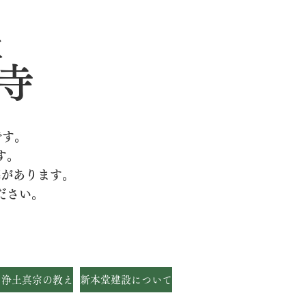
派
寺
です。
す。
墓があります。
ださい。
・浄土真宗の教え
新本堂建設について