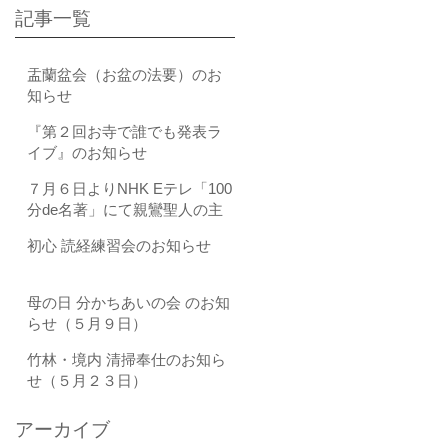
記事一覧
盂蘭盆会（お盆の法要）のお
知らせ
『第２回お寺で誰でも発表ラ
イブ』のお知らせ
７月６日よりNHK Eテレ「100
分de名著」にて親鸞聖人の主
著である『教行信証（きょう
初心 読経練習会のお知らせ
ぎょうしんしょう）』が全4回
にわたり取り上げられます
母の日 分かちあいの会 のお知
らせ（５月９日）
竹林・境内 清掃奉仕のお知ら
せ（５月２３日）
アーカイブ