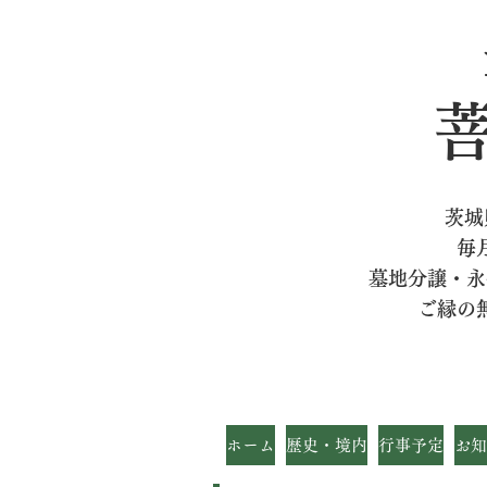
茨城
毎
墓地分譲・永
ご縁の
ホーム
歴史・境内
行事予定
お知