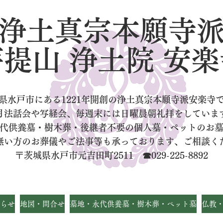
浄土真宗本願寺
菩提山 浄土院 安楽
県水戸市にある1221年開創の浄土真宗本願寺派安楽寺
月法話会や写経会、毎週末には日曜晨朝礼拝をしていま
代供養墓・樹木葬・後継者不要の個人墓
・ペットのお
無い方のお葬儀やご法事等も承っております、ご相談く
〒茨城県水戸市元吉田町2511 ☎029-225-8892
らせ
地図・問合せ
墓地・永代供養墓・樹木葬・ペット墓
仏教