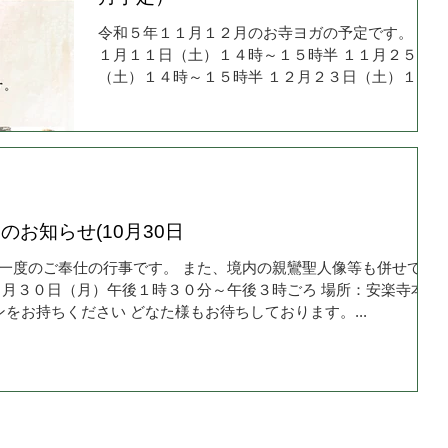
令和５年１１月１２月のお寺ヨガの予定です。 １
１月１１日（土）１４時～１５時半 １１月２５日
（土）１４時～１５時半 １２月２３日（土）１４
時～１５時半 ※１２月３０日は先生のご都合によ
り中止となりました。 詳しくは画像をご確認くだ
さい～！
お知らせ(10月30日
一度のご奉仕の行事です。 また、境内の親鸞聖人像等も併せてお
０月３０日（月）午後１時３０分～午後３時ごろ 場所：安楽寺本堂
ンをお持ちください どなた様もお待ちしております。...