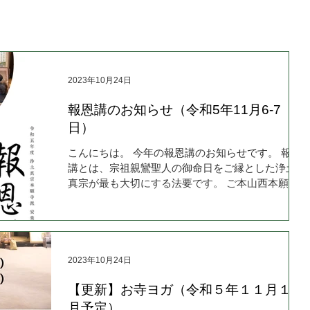
2023年10月24日
報恩講のお知らせ（令和5年11月6-7
日）
こんにちは。 今年の報恩講のお知らせです。 報恩
講とは、宗祖親鸞聖人の御命日をご縁とした浄土
真宗が最も大切にする法要です。 ご本山西本願寺
で1月9-16日に勤めるため、各末寺はその前の秋冬
ごろにお勤めし、近隣真宗寺院のご住職が参勤し
あい賑やかにお勤めする習わしがあります。...
2023年10月24日
【更新】お寺ヨガ（令和５年１１月１２
月予定）