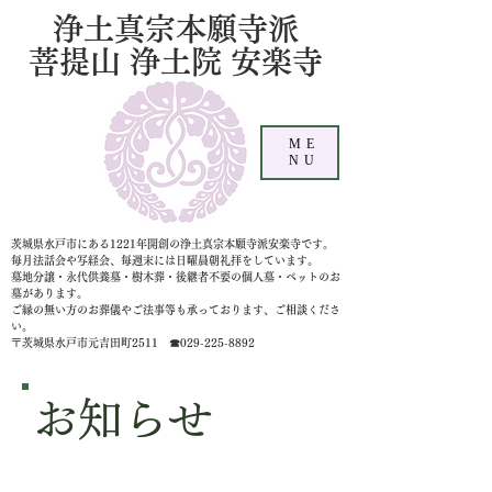
浄土真宗本願寺派
菩提山 浄土院 安楽寺
ME
NU
茨城県水戸市にある1221年開創の浄土真宗本願寺派安楽寺です。
毎月法話会や写経会、毎週末には日曜晨朝礼拝をしています。
墓地分譲・永代供養墓・樹木葬・後継者不要の個人墓
・ペットのお
墓があります。
ご縁の無い方のお葬儀やご法事等も承っております、ご相談くださ
い。
〒茨城県水戸市元吉田町2511 ☎029-225-8892
​お知らせ