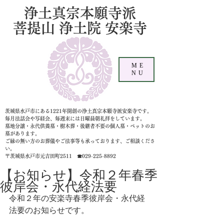
浄土真宗本願寺派
菩提山 浄土院 安楽寺
ME
NU
茨城県水戸市にある1221年開創の浄土真宗本願寺派安楽寺です。
毎月法話会や写経会、毎週末には日曜晨朝礼拝をしています。
墓地分譲・永代供養墓・樹木葬・後継者不要の個人墓
・ペットのお
墓があります。
ご縁の無い方のお葬儀やご法事等も承っております、ご相談くださ
い。
〒茨城県水戸市元吉田町2511 ☎029-225-8892
【お知らせ】令和２年春季
彼岸会・永代経法要
令和２年の安楽寺春季彼岸会・永代経
法要のお知らせです。