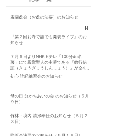
盂蘭盆会（お盆の法要）のお知らせ
『第２回お寺で誰でも発表ライブ』のお
知らせ
７月６日よりNHK Eテレ「100分de名
著」にて親鸞聖人の主著である『教行信
証（きょうぎょうしんしょう）』が全4回
にわたり取り上げられます
初心 読経練習会のお知らせ
母の日 分かちあいの会 のお知らせ（５月
９日）
竹林・境内 清掃奉仕のお知らせ（５月２
３日）
降誕会法要のお知らせ（５月１６日）