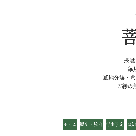
茨城
毎
墓地分譲・永
ご縁の
ホーム
歴史・境内
行事予定
お知