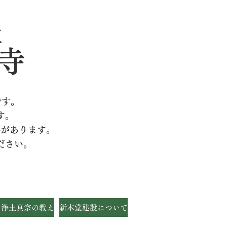
派
寺
です。
す。
墓があります。
ださい。
・浄土真宗の教え
新本堂建設について