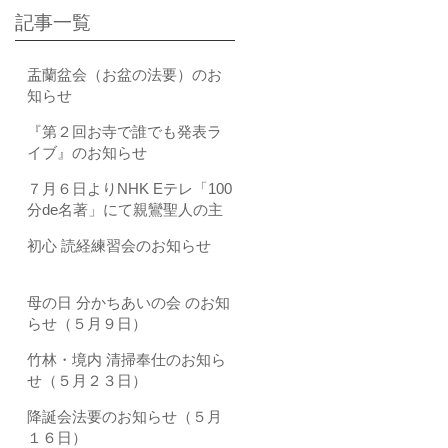
記事一覧
盂蘭盆会（お盆の法要）のお
知らせ
『第２回お寺で誰でも発表ラ
イブ』のお知らせ
７月６日よりNHK Eテレ「100
分de名著」にて親鸞聖人の主
著である『教行信証（きょう
初心 読経練習会のお知らせ
ぎょうしんしょう）』が全4回
にわたり取り上げられます
母の日 分かちあいの会 のお知
らせ（５月９日）
竹林・境内 清掃奉仕のお知ら
せ（５月２３日）
降誕会法要のお知らせ（５月
１６日）