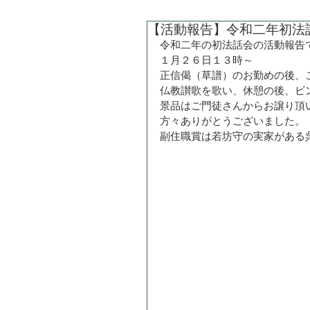
【活動報告】令和二年初法
令和二年の初法話会の活動報告
１月２６日１３時～
正信偈（草譜）のお勤めの後、
仏教讃歌を歌い、休憩の後、ビ
景品はご門徒さんからお譲り頂
方々ありがとうございました。
副住職賞は若坊守の実家がある