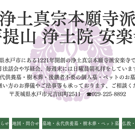
浄土真宗本願寺
菩提山 浄土院 安楽
県水戸市にある1221年開創の浄土真宗本願寺派安楽寺
月法話会や写経会、毎週末には日曜晨朝礼拝をしていま
代供養墓・樹木葬・後継者不要の個人墓
・ペットのお
無い方のお葬儀やご法事等も承っております、ご相談く
〒茨城県水戸市元吉田町2511 ☎029-225-8892
らせ
地図・問合せ
墓地・永代供養墓・樹木葬・ペット墓
仏教