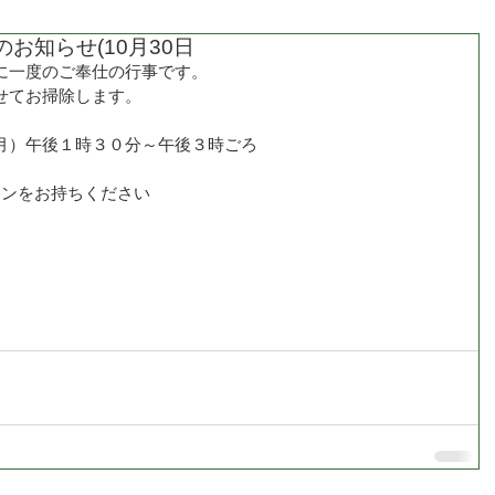
お知らせ(10月30日
に一度のご奉仕の行事です。
せてお掃除します。
月）午後１時３０分～午後３時ごろ
ロンをお持ちください
。