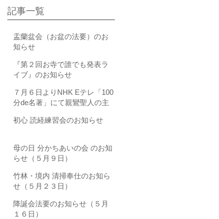
記事一覧
盂蘭盆会（お盆の法要）のお
知らせ
『第２回お寺で誰でも発表ラ
イブ』のお知らせ
７月６日よりNHK Eテレ「100
分de名著」にて親鸞聖人の主
著である『教行信証（きょう
初心 読経練習会のお知らせ
ぎょうしんしょう）』が全4回
にわたり取り上げられます
母の日 分かちあいの会 のお知
らせ（５月９日）
竹林・境内 清掃奉仕のお知ら
せ（５月２３日）
降誕会法要のお知らせ（５月
１６日）