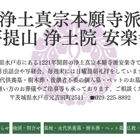
浄土真宗本願寺
菩提山 浄土院 安楽
県水戸市にある1221年開創の浄土真宗本願寺派安楽寺
月法話会や写経会、毎週末には日曜晨朝礼拝をしていま
代供養墓・樹木葬・後継者不要の個人墓
・ペットのお
無い方のお葬儀やご法事等も承っております、ご相談く
〒茨城県水戸市元吉田町2511 ☎029-225-8892
らせ
地図・問合せ
墓地・永代供養墓・樹木葬・ペット墓
仏教