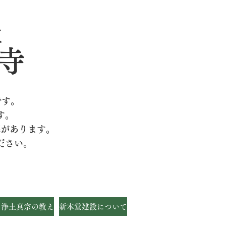
派
寺
です。
す。
墓があります。
ださい。
・浄土真宗の教え
新本堂建設について