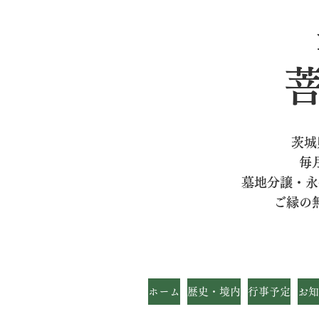
茨城
毎
墓地分譲・永
ご縁の
ホーム
歴史・境内
行事予定
お知