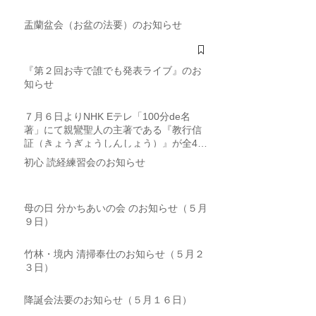
盂蘭盆会（お盆の法要）のお知らせ
『第２回お寺で誰でも発表ライブ』のお
知らせ
７月６日よりNHK Eテレ「100分de名
著」にて親鸞聖人の主著である『教行信
証（きょうぎょうしんしょう）』が全4回
にわたり取り上げられます
初心 読経練習会のお知らせ
母の日 分かちあいの会 のお知らせ（５月
９日）
竹林・境内 清掃奉仕のお知らせ（５月２
３日）
降誕会法要のお知らせ（５月１６日）