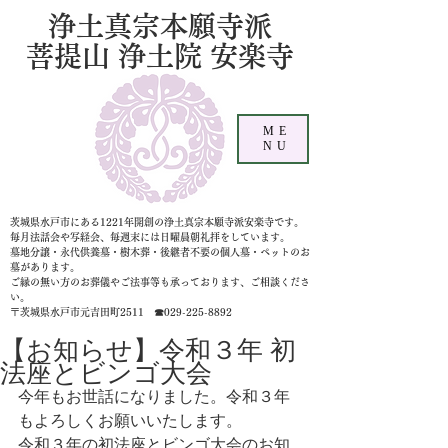
浄土真宗本願寺派
菩提山 浄土院 安楽寺
ME
NU
茨城県水戸市にある1221年開創の浄土真宗本願寺派安楽寺です。
毎月法話会や写経会、毎週末には日曜晨朝礼拝をしています。
墓地分譲・永代供養墓・樹木葬・後継者不要の個人墓
・ペットのお
墓があります。
ご縁の無い方のお葬儀やご法事等も承っております、ご相談くださ
い。
〒茨城県水戸市元吉田町2511 ☎029-225-8892
【お知らせ】令和３年 初
法座とビンゴ大会
今年もお世話になりました。令和３年
もよろしくお願いいたします。
令和３年の初法座とビンゴ大会のお知