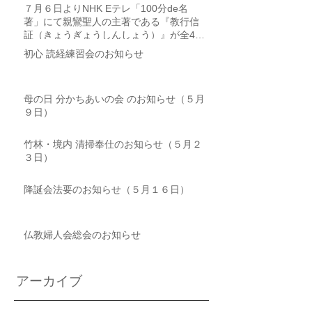
７月６日よりNHK Eテレ「100分de名
著」にて親鸞聖人の主著である『教行信
証（きょうぎょうしんしょう）』が全4回
にわたり取り上げられます
初心 読経練習会のお知らせ
母の日 分かちあいの会 のお知らせ（５月
９日）
竹林・境内 清掃奉仕のお知らせ（５月２
３日）
降誕会法要のお知らせ（５月１６日）
仏教婦人会総会のお知らせ
アーカイブ