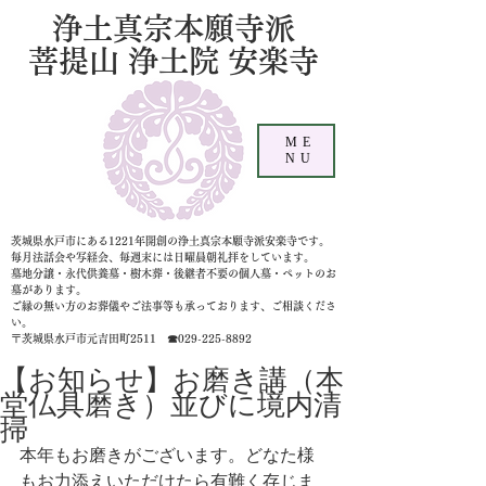
浄土真宗本願寺派
菩提山 浄土院 安楽寺
ME
NU
茨城県水戸市にある1221年開創の浄土真宗本願寺派安楽寺です。
毎月法話会や写経会、毎週末には日曜晨朝礼拝をしています。
墓地分譲・永代供養墓・樹木葬・後継者不要の個人墓
・ペットのお
墓があります。
ご縁の無い方のお葬儀やご法事等も承っております、ご相談くださ
い。
〒茨城県水戸市元吉田町2511 ☎029-225-8892
【お知らせ】お磨き講（本
堂仏具磨き）並びに境内清
掃
本年もお磨きがございます。どなた様
もお力添えいただけたら有難く存じま