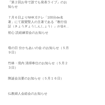
『第２回お寺で誰でも発表ライブ』のお
知らせ
７月６日よりNHK Eテレ「100分de名
著」にて親鸞聖人の主著である『教行信
証（きょうぎょうしんしょう）』が全4回
にわたり取り上げられます
初心 読経練習会のお知らせ
母の日 分かちあいの会 のお知らせ（５月
９日）
竹林・境内 清掃奉仕のお知らせ（５月２
３日）
降誕会法要のお知らせ（５月１６日）
仏教婦人会総会のお知らせ