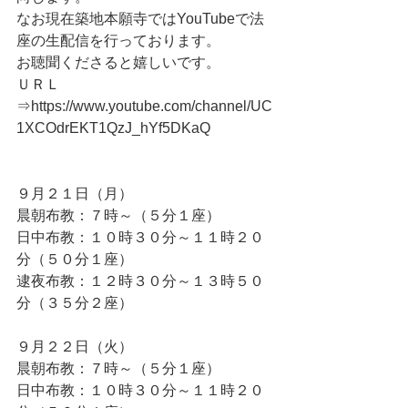
なお現在築地本願寺ではYouTubeで法
座の生配信を行っております。
お聴聞くださると嬉しいです。
ＵＲＬ
⇒https://www.youtube.com/channel/UC
1XCOdrEKT1QzJ_hYf5DKaQ
９月２１日（月）
晨朝布教：７時～（５分１座）
日中布教：１０時３０分～１１時２０
分（５０分１座）
逮夜布教：１２時３０分～１３時５０
分（３５分２座）
９月２２日（火）
晨朝布教：７時～（５分１座）
日中布教：１０時３０分～１１時２０