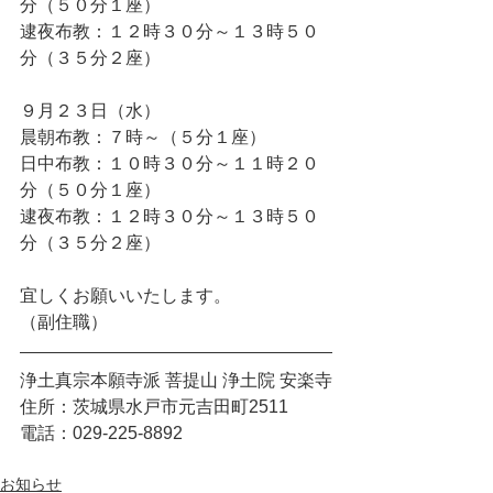
分（５０分１座）
逮夜布教：１２時３０分～１３時５０
分（３５分２座）
９月２３日（水）
晨朝布教：７時～（５分１座）
日中布教：１０時３０分～１１時２０
分（５０分１座）
逮夜布教：１２時３０分～１３時５０
分（３５分２座）
宜しくお願いいたします。
（副住職）
浄土真宗本願寺派 菩提山 浄土院 安楽寺
住所：茨城県水戸市元吉田町2511
電話：029-225-8892
お知らせ