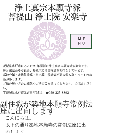
浄土真宗本願寺派
菩提山 浄土院 安楽寺
ME
NU
茨城県水戸市にある1221年開創の浄土真宗本願寺派安楽寺です。
毎月法話会や写経会、毎週末には日曜晨朝礼拝をしています。
墓地分譲・永代供養墓・樹木葬・後継者不要の個人墓
・ペットのお
墓があります。
ご縁の無い方のお葬儀やご法事等も承っております、ご相談くださ
い。
〒茨城県水戸市元吉田町2511 ☎029-225-8892
副住職が築地本願寺常例法
座に出向します
こんにちは。
以下の通り築地本願寺の常例法座に出
向します。