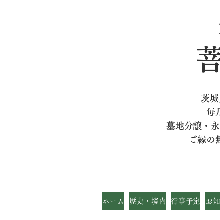
茨城
毎
墓地分譲・永
ご縁の
ホーム
歴史・境内
行事予定
お知