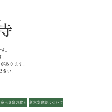
派
寺
です。
す。
墓があります。
ださい。
・浄土真宗の教え
新本堂建設について