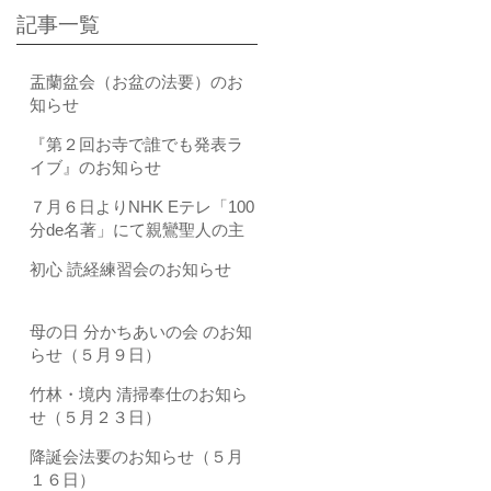
記事一覧
盂蘭盆会（お盆の法要）のお
知らせ
『第２回お寺で誰でも発表ラ
イブ』のお知らせ
７月６日よりNHK Eテレ「100
分de名著」にて親鸞聖人の主
著である『教行信証（きょう
初心 読経練習会のお知らせ
ぎょうしんしょう）』が全4回
にわたり取り上げられます
母の日 分かちあいの会 のお知
らせ（５月９日）
竹林・境内 清掃奉仕のお知ら
せ（５月２３日）
降誕会法要のお知らせ（５月
１６日）