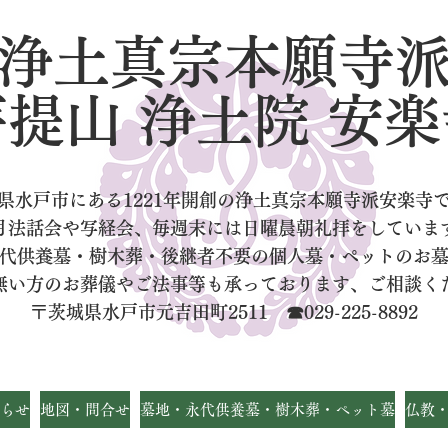
浄土真宗本願寺
菩提山 浄土院 安楽
県水戸市にある1221年開創の浄土真宗本願寺派安楽寺
月法話会や写経会、毎週末には日曜晨朝礼拝をしていま
代供養墓・樹木葬・後継者不要の個人墓
・ペットのお
無い方のお葬儀やご法事等も承っております、ご相談く
〒茨城県水戸市元吉田町2511 ☎029-225-8892
らせ
地図・問合せ
墓地・永代供養墓・樹木葬・ペット墓
仏教