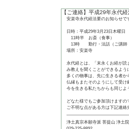
【ご連絡】平成29年永代
安楽寺永代経法要のお知らせで
日時：平成29年3月23日木曜日
　11時半　お斎（食事）
　13時　　勤行・法話（ご講師
場所：安楽寺
永代経とは、「末永くお経が読
み教えを聞くことができるよう
多くの物事は、先に生きる者か
仏縁もまたそのようにして受け
今を生きる私たちからも同じよ
どなた様でもご参加頂けますの
ご不明な点がある方は下記連絡
浄土真宗本願寺派 菩提山 浄土院
029-225-8892