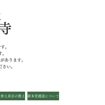
派
寺
です。
す。
墓があります。
ださい。
・浄土真宗の教え
新本堂建設について