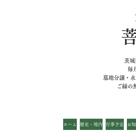
茨城
毎
墓地分譲・永
ご縁の
ホーム
歴史・境内
行事予定
お知