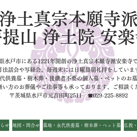
浄土真宗本願寺
菩提山 浄土院 安楽
県水戸市にある1221年開創の浄土真宗本願寺派安楽寺
月法話会や写経会、毎週末には日曜晨朝礼拝をしていま
代供養墓・樹木葬・後継者不要の個人墓
・ペットのお
無い方のお葬儀やご法事等も承っております、ご相談く
〒茨城県水戸市元吉田町2511 ☎029-225-8892
らせ
地図・問合せ
墓地・永代供養墓・樹木葬・ペット墓
仏教