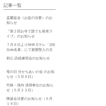
記事一覧
盂蘭盆会（お盆の法要）のお
知らせ
『第２回お寺で誰でも発表ラ
イブ』のお知らせ
７月６日よりNHK Eテレ「100
分de名著」にて親鸞聖人の主
著である『教行信証（きょう
初心 読経練習会のお知らせ
ぎょうしんしょう）』が全4回
にわたり取り上げられます
母の日 分かちあいの会 のお知
らせ（５月９日）
竹林・境内 清掃奉仕のお知ら
せ（５月２３日）
降誕会法要のお知らせ（５月
１６日）