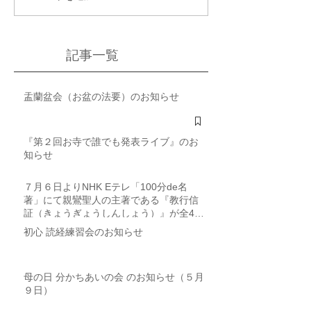
記事一覧
盂蘭盆会（お盆の法要）のお知らせ
『第２回お寺で誰でも発表ライブ』のお
知らせ
７月６日よりNHK Eテレ「100分de名
著」にて親鸞聖人の主著である『教行信
証（きょうぎょうしんしょう）』が全4回
にわたり取り上げられます
初心 読経練習会のお知らせ
母の日 分かちあいの会 のお知らせ（５月
９日）