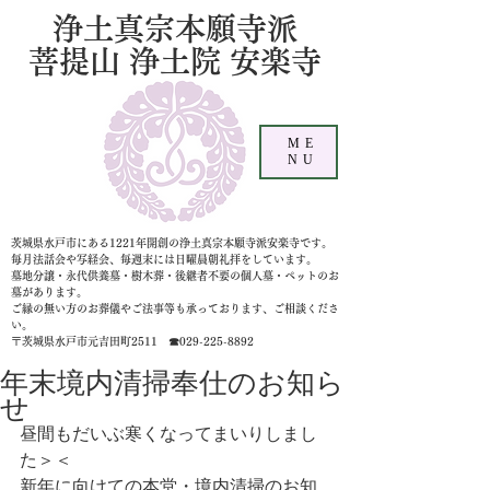
浄土真宗本願寺派
菩提山 浄土院 安楽寺
ME
NU
茨城県水戸市にある1221年開創の浄土真宗本願寺派安楽寺です。
毎月法話会や写経会、毎週末には日曜晨朝礼拝をしています。
墓地分譲・永代供養墓・樹木葬・後継者不要の個人墓
・ペットのお
墓があります。
ご縁の無い方のお葬儀やご法事等も承っております、ご相談くださ
い。
〒茨城県水戸市元吉田町2511 ☎029-225-8892
年末境内清掃奉仕のお知ら
せ
昼間もだいぶ寒くなってまいりしまし
た＞＜
新年に向けての本堂・境内清掃のお知