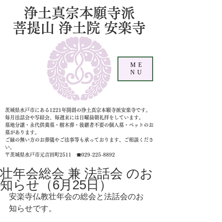
浄土真宗本願寺派
菩提山 浄土院 安楽寺
ME
NU
茨城県水戸市にある1221年開創の浄土真宗本願寺派安楽寺です。
毎月法話会や写経会、毎週末には日曜晨朝礼拝をしています。
墓地分譲・永代供養墓・樹木葬・後継者不要の個人墓
・ペットのお
墓があります。
ご縁の無い方のお葬儀やご法事等も承っております、ご相談くださ
い。
〒茨城県水戸市元吉田町2511 ☎029-225-8892
壮年会総会 兼 法話会 のお
知らせ（6月25日）
安楽寺仏教壮年会の総会と法話会のお
知らせです。