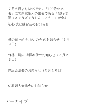
７月６日よりNHK Eテレ「100分de名
著」にて親鸞聖人の主著である『教行信
証（きょうぎょうしんしょう）』が全4回
にわたり取り上げられます
初心 読経練習会のお知らせ
母の日 分かちあいの会 のお知らせ（５月
９日）
竹林・境内 清掃奉仕のお知らせ（５月２
３日）
降誕会法要のお知らせ（５月１６日）
仏教婦人会総会のお知らせ
アーカイブ