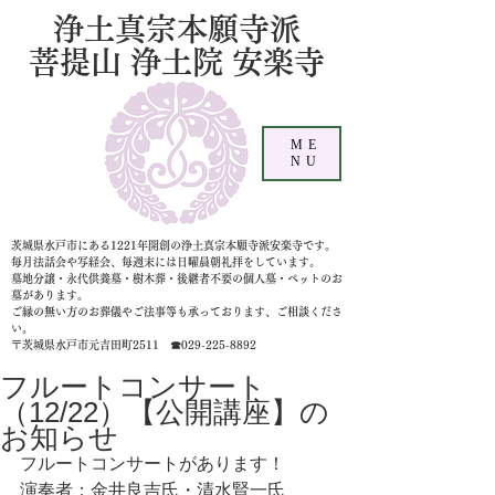
浄土真宗本願寺派
菩提山 浄土院 安楽寺
ME
NU
茨城県水戸市にある1221年開創の浄土真宗本願寺派安楽寺です。
毎月法話会や写経会、毎週末には日曜晨朝礼拝をしています。
墓地分譲・永代供養墓・樹木葬・後継者不要の個人墓
・ペットのお
墓があります。
ご縁の無い方のお葬儀やご法事等も承っております、ご相談くださ
い。
〒茨城県水戸市元吉田町2511 ☎029-225-8892
フルートコンサート
（12/22）【公開講座】の
お知らせ
フルートコンサートがあります！
演奏者：金井良吉氏・清水賢一氏