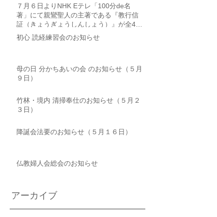
７月６日よりNHK Eテレ「100分de名
著」にて親鸞聖人の主著である『教行信
証（きょうぎょうしんしょう）』が全4回
にわたり取り上げられます
初心 読経練習会のお知らせ
母の日 分かちあいの会 のお知らせ（５月
９日）
竹林・境内 清掃奉仕のお知らせ（５月２
３日）
降誕会法要のお知らせ（５月１６日）
仏教婦人会総会のお知らせ
アーカイブ