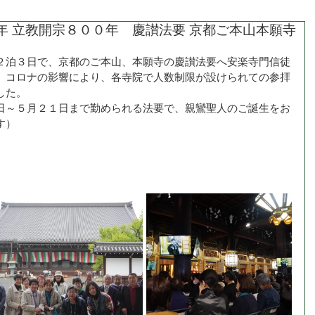
年 立教開宗８００年 慶讃法要 京都ご本山本願寺
２泊３日で、京都のご本山、本願寺の慶讃法要へ安楽寺門信徒
。コロナの影響により、各寺院で人数制限が設けられての参拝
した。
日～５月２１日まで勤められる法要で、親鸞聖人のご誕生をお
す）