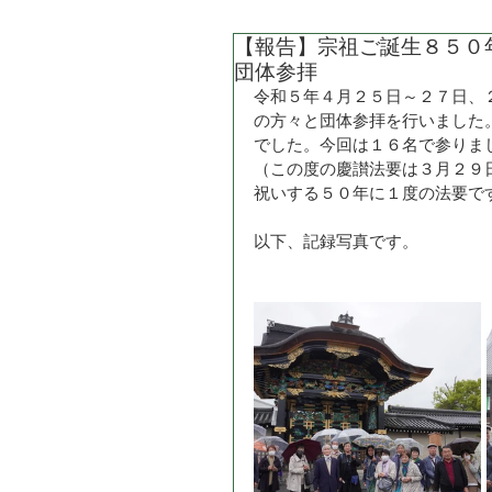
【報告】宗祖ご誕生８５０
団体参拝
令和５年４月２５日～２７日、
の方々と団体参拝を行いました
でした。今回は１６名で参りま
（この度の慶讃法要は３月２９
祝いする５０年に１度の法要で
以下、記録写真です。