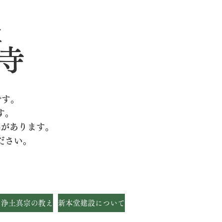
派
寺
です。
す。
墓があります。
ださい。
・浄土真宗の教え
新本堂建設について