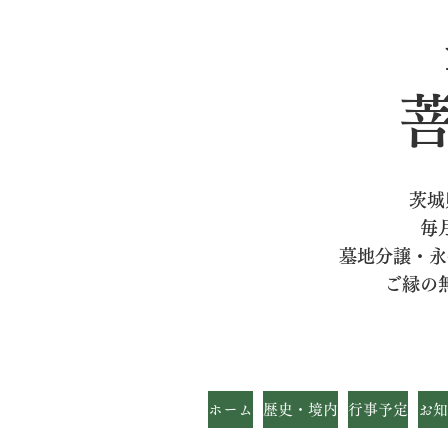
茨城
毎
墓地分譲・永
ご縁の
ホーム
歴史・境内
行事予定
お知