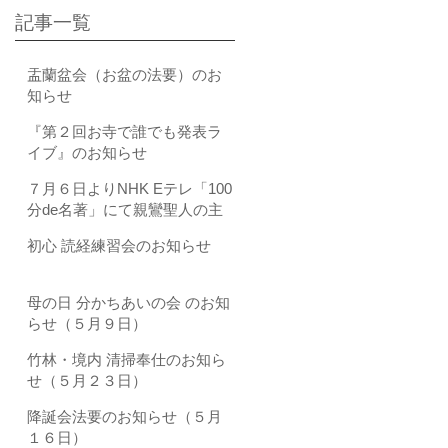
記事一覧
盂蘭盆会（お盆の法要）のお
知らせ
『第２回お寺で誰でも発表ラ
イブ』のお知らせ
７月６日よりNHK Eテレ「100
分de名著」にて親鸞聖人の主
著である『教行信証（きょう
初心 読経練習会のお知らせ
ぎょうしんしょう）』が全4回
にわたり取り上げられます
母の日 分かちあいの会 のお知
らせ（５月９日）
竹林・境内 清掃奉仕のお知ら
せ（５月２３日）
降誕会法要のお知らせ（５月
１６日）