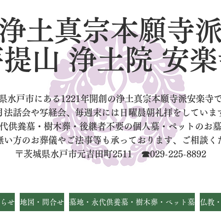
浄土真宗本願寺
菩提山 浄土院 安楽
県水戸市にある1221年開創の浄土真宗本願寺派安楽寺
月法話会や写経会、毎週末には日曜晨朝礼拝をしていま
代供養墓・樹木葬・後継者不要の個人墓
・ペットのお
無い方のお葬儀やご法事等も承っております、ご相談く
〒茨城県水戸市元吉田町2511 ☎029-225-8892
らせ
地図・問合せ
墓地・永代供養墓・樹木葬・ペット墓
仏教