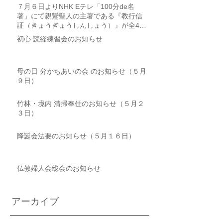
７月６日よりNHK Eテレ「100分de名
著」にて親鸞聖人の主著である『教行信
証（きょうぎょうしんしょう）』が全4回
にわたり取り上げられます
初心 読経練習会のお知らせ
母の日 分かちあいの会 のお知らせ（５月
９日）
竹林・境内 清掃奉仕のお知らせ（５月２
３日）
降誕会法要のお知らせ（５月１６日）
仏教婦人会総会のお知らせ
アーカイブ