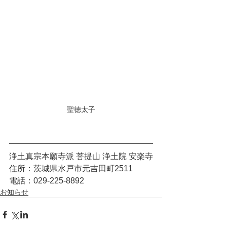
聖徳太子
浄土真宗本願寺派 菩提山 浄土院 安楽寺
住所：茨城県水戸市元吉田町2511
電話：029-225-8892
お知らせ