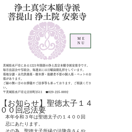
浄土真宗本願寺派
菩提山 浄土院 安楽寺
ME
NU
茨城県水戸市にある1221年開創の浄土真宗本願寺派安楽寺です。
毎月法話会や写経会、毎週末には日曜晨朝礼拝をしています。
墓地分譲・永代供養墓・樹木葬・後継者不要の個人墓
・ペットのお
墓があります。
ご縁の無い方のお葬儀やご法事等も承っております、ご相談くださ
い。
〒茨城県水戸市元吉田町2511 ☎029-225-8892
【お知らせ】聖徳太子１４
００回忌法要
本年令和３年は聖徳太子の１４００回
忌にあたります。
その為、聖徳太子所縁の法隆寺さんや