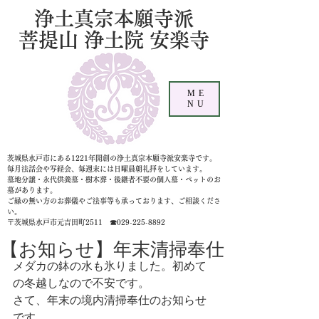
浄土真宗本願寺派
菩提山 浄土院 安楽寺
ME
NU
茨城県水戸市にある1221年開創の浄土真宗本願寺派安楽寺です。
毎月法話会や写経会、毎週末には日曜晨朝礼拝をしています。
墓地分譲・永代供養墓・樹木葬・後継者不要の個人墓
・ペットのお
墓があります。
ご縁の無い方のお葬儀やご法事等も承っております、ご相談くださ
い。
〒茨城県水戸市元吉田町2511 ☎029-225-8892
【お知らせ】年末清掃奉仕
メダカの鉢の水も氷りました。初めて
の冬越しなので不安です。
さて、年末の境内清掃奉仕のお知らせ
です。